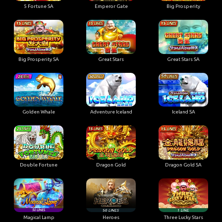
5 Fortune SA
Emperor Gate
Big Prosperity
Big Prosperity SA
Great Stars
Great Stars SA
Golden Whale
Adventure Iceland
Iceland SA
Double Fortune
Dragon Gold
Dragon Gold SA
Magical Lamp
Heroes
Three Lucky Stars