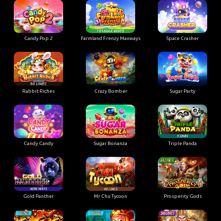
Candy Pop 2
Farmland Frenzy Maxways
Space Crasher
Rabbit Riches
Crazy Bomber
Sugar Party
Candy Candy
Sugar Bonanza
Triple Panda
Gold Panther
Mr Chu Tycoon
Prosperity Gods