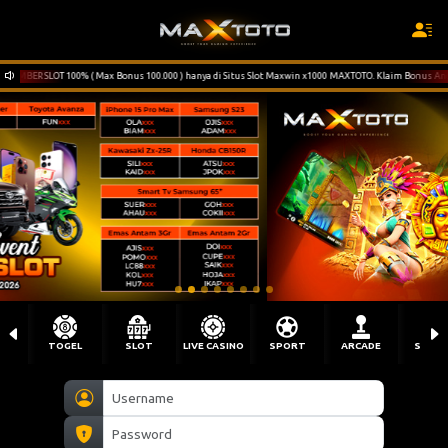
00% ( Max Bonus 100.000 ) hanya di Situs Slot Maxwin x1000 MAXTOTO. Klaim Bonus Anda Sekarang !
TOGEL
SLOT
LIVE CASINO
SPORT
ARCADE
SABU