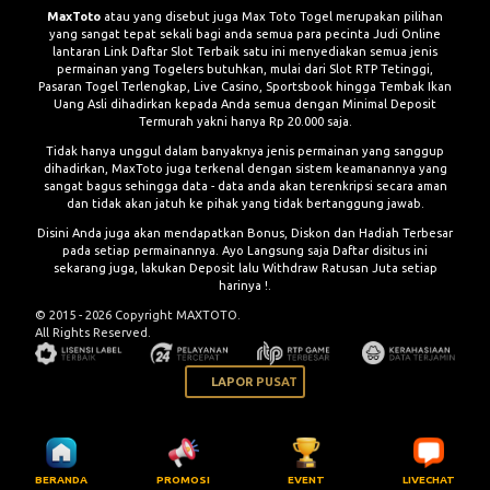
MaxToto
atau yang disebut juga Max Toto Togel merupakan pilihan
yang sangat tepat sekali bagi anda semua para pecinta Judi Online
lantaran Link Daftar Slot Terbaik satu ini menyediakan semua jenis
permainan yang Togelers butuhkan, mulai dari Slot RTP Tetinggi,
Pasaran Togel Terlengkap, Live Casino, Sportsbook hingga Tembak Ikan
Uang Asli dihadirkan kepada Anda semua dengan Minimal Deposit
Termurah yakni hanya Rp 20.000 saja.
Tidak hanya unggul dalam banyaknya jenis permainan yang sanggup
dihadirkan, MaxToto juga terkenal dengan sistem keamanannya yang
sangat bagus sehingga data - data anda akan terenkripsi secara aman
dan tidak akan jatuh ke pihak yang tidak bertanggung jawab.
Disini Anda juga akan mendapatkan Bonus, Diskon dan Hadiah Terbesar
pada setiap permainannya. Ayo Langsung saja Daftar disitus ini
sekarang juga, lakukan Deposit lalu Withdraw Ratusan Juta setiap
harinya !.
© 2015 - 2026 Copyright MAXTOTO.
All Rights Reserved.
LAPOR PUSAT
BERANDA
PROMOSI
EVENT
LIVECHAT