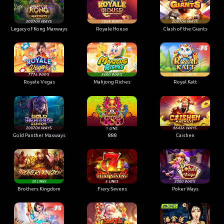
Legacy of Kong Maxways
Royale House
Clash of the Giants
Royale Vegas
Mahjong Riches
Royal Katt
Gold Panther Maxways
888
Caishen
Brothers Kingdom
Fiery Sevens
Poker Ways