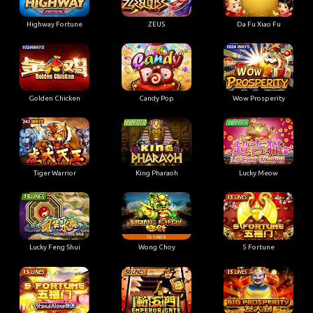
Highway Fortune
ZEUS
Da Fu Xiao Fu
Golden Chicken
Candy Pop
Wow Prosperity
Tiger Warrior
King Pharaoh
Lucky Meow
Lucky Feng Shui
Wong Choy
5 Fortune