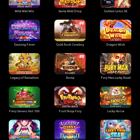
Wild Wet Win
Santa Wild Drop
Golden Lotus SE
Dancing Fever
Gold Rush Cowboy
Dragon Wish
Legacy of Ramakien
Roma
Fury Max Lucky Road
Fiery Sevens Hot 100
Fruit Ninja Fury
Lucky Horse