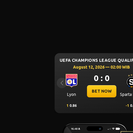
UEFA CHAMPIONS LEAGUE QUALIF
August 11, 2026 — 22:59 WIB
0 : 0
Previous
BET NOW
Union 
Bodo Glimt
Gill
0.75
0.82
-0.75