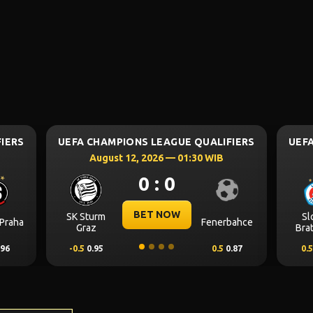
TOKYO
HONGKONG
MEXICO
TOTO MACAU
TOTO WUHA
0878
1083
7286
6529
700
6/8/2026
6/8/2026
6/8/2026
7/8/2026
7/8/2026
IERS
E-FOOTBALL F24 INTERNATIONAL
E-FO
FRIENDLY
August 7, 2026 — 12:45 WIB
0 : 0
Saint-
e-Ne
oise
Un
BET NOW
e-France
e-England
1.00
0.
0.00
0.82
0.00
0.94