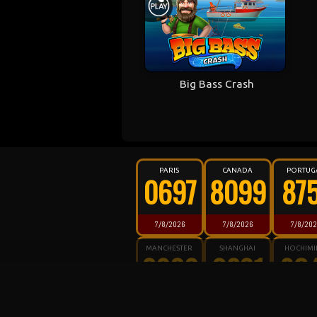
Big Bass Crash
PARIS
CANADA
PORTUG
0697
8099
87
7/8/2026
7/8/2026
7/8/20
MANCHESTER
SHANGHAI
HOCHIM
6900
6201
83
6/8/2026
6/8/2026
6/8/20