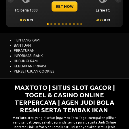
Previous
Next
BET NOW
Larne FC
Sevilla
Rayo Val
-0.75
0.93
0.25
0.95
-0.25
0
TENTANG KAMI
BANTUAN
PERATURAN
INFORMASI BANK
HUBUNGI KAMI
KEBIJAKAN PRIVASI
PERSETUJUAN COOKIES
MAXTOTO | SITUS SLOT GACOR |
TOGEL & CASINO ONLINE
TERPERCAYA | AGEN JUDI BOLA
RESMI SERTA TEMBAK IKAN
MaxToto
atau yang disebut juga Max Toto Togel merupakan pilihan
yang sangat tepat sekali bagi anda semua para pecinta Judi Online
lantaran Link Daftar Slot Terbaik satu ini menyediakan semua jenis