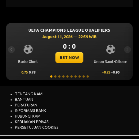
HAMPIONS LEAGUE QUALIFIERS
UEFA CHAMPI
ugust 11, 2026 — 22:59 WIB
August 
0 : 0
Previous
Next
BET NOW
Union Saint-Gilloise
Kairat Almaty (n)
-0.75
-0.90
0.00
0.82
TENTANG KAMI
BANTUAN
PERATURAN
INFORMASI BANK
HUBUNGI KAMI
KEBIJAKAN PRIVASI
PERSETUJUAN COOKIES